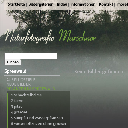
Startseite
Bildergalerien
Index
Informationen
Kontakt
Impre
Spreewald
Keine Bilder gefunden
AUSFLUGSZIELE
NEUE BILDER
PFLANZEN IM SPREEWALD
1 schachtelhalme
2 farne
3 pilze
4 graeser
5 sumpf- und wasserpflanzen
6 wiesenpflanzen ohne graeser