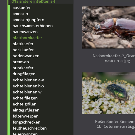
03a andere insekten a-l
aaskaefer
ameisen
ameisenjungfern
bauchsammlerbienen
baumwanzen
blatthornkaefer
blattkaefer
bockkaefer
bodenwanzen
Nashornkaefer-2_Oryc
nasicornis.jpg
bremsen
buntkaefer
dungfliegen
echte bienen a-e
echte bienen h-s
echte bienen w
echte fliegen
echte grillen
eintagsfliegen
faltenwespen
Rosenkaefer-Gemein
fangschrecken
1b_Cetonia-aurata.j
feldheuschrecken
feuerwanzen