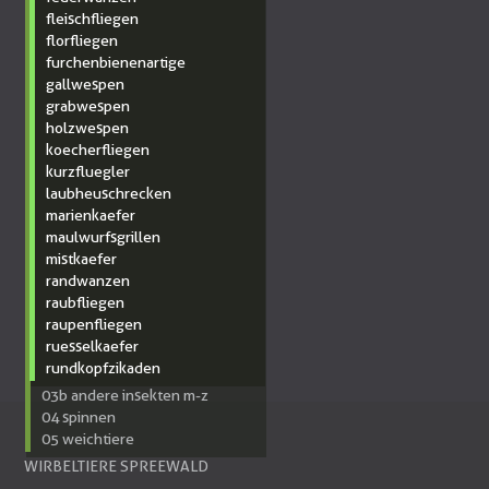
fleischfliegen
florfliegen
furchenbienenartige
gallwespen
grabwespen
holzwespen
koecherfliegen
kurzfluegler
laubheuschrecken
marienkaefer
maulwurfsgrillen
mistkaefer
randwanzen
raubfliegen
raupenfliegen
ruesselkaefer
rundkopfzikaden
03b andere insekten m-z
04 spinnen
05 weichtiere
WIRBELTIERE SPREEWALD