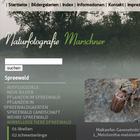
Startseite
Bildergalerien
Index
Informationen
Kontakt
Impre
Spreewald
AUSFLUGSZIELE
NEUE BILDER
PFLANZEN IM SPREEWALD
PFLANZEN IN
SPREEWALDGAERTEN
SPREEWALD LANDSCHAFT
WEHRE SPREEWALD
WIRBELLOSE TIERE SPREEWALD
01 libellen
Maikaefer-Gewoehnlic
1_Melolontha-melolont
02 schmetterlinge