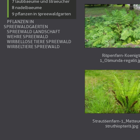
7 laubbaeume und straeucher
8 nadelbaeume
9 pflanzen in spreewaldgarten
PFLANZEN IN
SPREEWALDGAERTEN
SPREEWALD LANDSCHAFT
WEHRE SPREEWALD
WIRBELLOSE TIERE SPREEWALD
WIRBELTIERE SPREEWALD
Rispenfarn-Koenigs
1_Osmunda-regalis.j
Straussenfarn-1_Matteu
struthiopteris.jpg