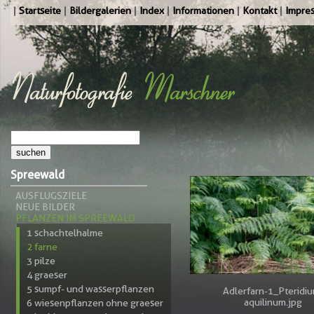
Startseite
Bildergalerien
Index
Informationen
Kontakt
Impre
Spreewald
AUSFLUGSZIELE
NEUE BILDER
PFLANZEN IM SPREEWALD
1 schachtelhalme
2 farne
3 pilze
4 graeser
5 sumpf- und wasserpflanzen
Adlerfarn-1_Pteridi
aquilinum.jpg
6 wiesenpflanzen ohne graeser