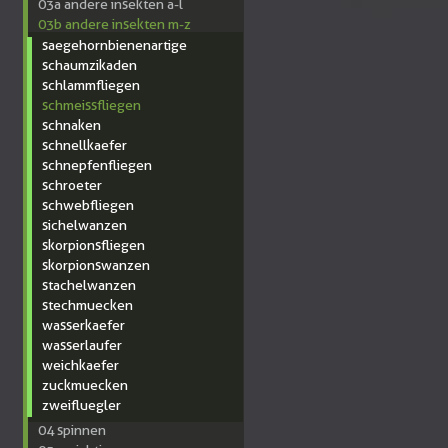
03a andere insekten a-l
03b andere insekten m-z
saegehornbienenartige
schaumzikaden
schlammfliegen
schmeissfliegen
schnaken
schnellkaefer
schnepfenfliegen
schroeter
schwebfliegen
sichelwanzen
skorpionsfliegen
skorpionswanzen
stachelwanzen
stechmuecken
wasserkaefer
wasserlaufer
weichkaefer
zuckmuecken
zweifluegler
04 spinnen