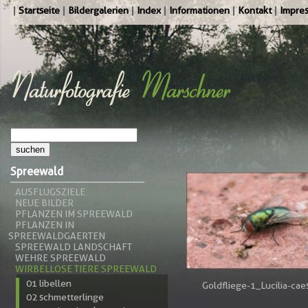
Startseite
Bildergalerien
Index
Informationen
Kontakt
Impre
Spreewald
AUSFLUGSZIELE
NEUE BILDER
PFLANZEN IM SPREEWALD
PFLANZEN IN
SPREEWALDGAERTEN
SPREEWALD LANDSCHAFT
WEHRE SPREEWALD
WIRBELLOSE TIERE SPREEWALD
01 libellen
Goldfliege-1_Lucilia-cae
02 schmetterlinge