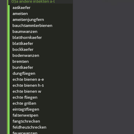
03a andere insekten a-l
aaskaefer
ameisen
ameisenjungfern
bauchsammlerbienen
baumwanzen
blatthornkaefer
blattkaefer
bockkaefer
bodenwanzen
bremsen
buntkaefer
dungfliegen
echte bienen a-e
echte bienen h-s
echte bienen w
echte fliegen
echte grillen
eintagsfliegen
faltenwespen
fangschrecken
feldheuschrecken
feuerwanzen