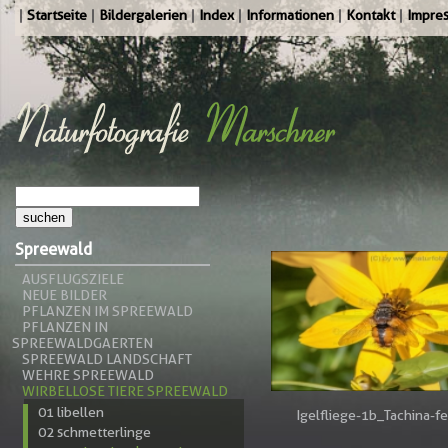
Startseite
Bildergalerien
Index
Informationen
Kontakt
Impre
Spreewald
AUSFLUGSZIELE
NEUE BILDER
PFLANZEN IM SPREEWALD
PFLANZEN IN
SPREEWALDGAERTEN
SPREEWALD LANDSCHAFT
WEHRE SPREEWALD
WIRBELLOSE TIERE SPREEWALD
01 libellen
Igelfliege-1b_Tachina-fe
02 schmetterlinge