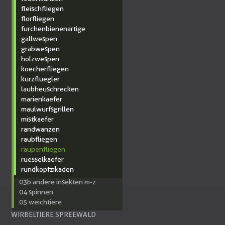
fleischfliegen
florfliegen
furchenbienenartige
gallwespen
grabwespen
holzwespen
koecherfliegen
kurzfluegler
laubheuschrecken
marienkaefer
maulwurfsgrillen
mistkaefer
randwanzen
raubfliegen
raupenfliegen
ruesselkaefer
rundkopfzikaden
03b andere insekten m-z
04 spinnen
05 weichtiere
WIRBELTIERE SPREEWALD