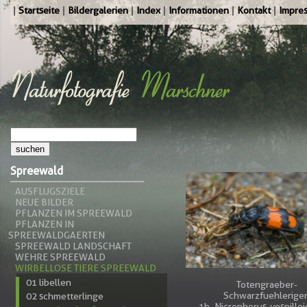
Startseite
Bildergalerien
Index
Informationen
Kontakt
Impre
Spreewald
AUSFLUGSZIELE
NEUE BILDER
PFLANZEN IM SPREEWALD
PFLANZEN IN
SPREEWALDGAERTEN
SPREEWALD LANDSCHAFT
WEHRE SPREEWALD
WIRBELLOSE TIERE SPREEWALD
01 libellen
Totengraeber-
Schwarzfuehleriger
02 schmetterlinge
1b_Nicrophorus-vespilloi