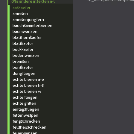
03a andere insekten a-l
aaskaefer
ameisen
ameisenjungfern
bauchsammlerbienen
baumwanzen
blatthornkaefer
blattkaefer
bockkaefer
bodenwanzen
bremsen
buntkaefer
dungfliegen
echte bienen a-e
echte bienen h-s
echte bienen w
echte fliegen
echte grillen
eintagsfliegen
faltenwespen
fangschrecken
feldheuschrecken
feuerwanzen