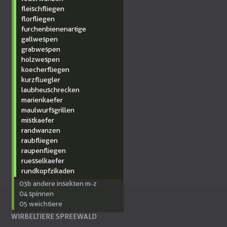
fleischfliegen
florfliegen
furchenbienenartige
gallwespen
grabwespen
holzwespen
koecherfliegen
kurzfluegler
laubheuschrecken
marienkaefer
maulwurfsgrillen
mistkaefer
randwanzen
raubfliegen
raupenfliegen
ruesselkaefer
rundkopfzikaden
03b andere insekten m-z
04 spinnen
05 weichtiere
WIRBELTIERE SPREEWALD