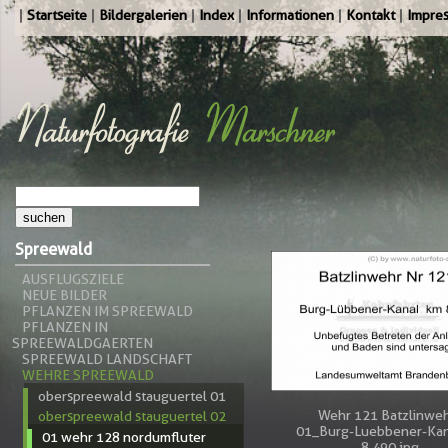
Startseite
Bildergalerien
Index
Informationen
Kontakt
Impre
Spreewald
AUSFLUGSZIELE
NEUE BILDER
PFLANZEN IM SPREEWALD
PFLANZEN IN
SPREEWALDGAERTEN
SPREEWALD LANDSCHAFT
WEHRE SPREEWALD
oberspreewald stauguertel 01
Wehr 121 Batzlinweh
oberspreewald stauguertel 02
01_Burg-Luebbener-Kan
01 wehr 128 nordumfluter
8,490.jpg