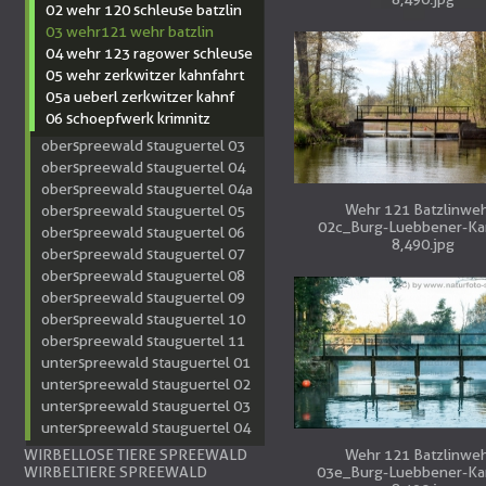
02 wehr 120 schleuse batzlin
03 wehr121 wehr batzlin
04 wehr 123 ragower schleuse
05 wehr zerkwitzer kahnfahrt
05a ueberl zerkwitzer kahnf
06 schoepfwerk krimnitz
oberspreewald stauguertel 03
oberspreewald stauguertel 04
oberspreewald stauguertel 04a
Wehr 121 Batzlinweh
oberspreewald stauguertel 05
02c_Burg-Luebbener-Ka
oberspreewald stauguertel 06
8,490.jpg
oberspreewald stauguertel 07
oberspreewald stauguertel 08
oberspreewald stauguertel 09
oberspreewald stauguertel 10
oberspreewald stauguertel 11
unterspreewald stauguertel 01
unterspreewald stauguertel 02
unterspreewald stauguertel 03
unterspreewald stauguertel 04
WIRBELLOSE TIERE SPREEWALD
Wehr 121 Batzlinweh
WIRBELTIERE SPREEWALD
03e_Burg-Luebbener-Ka