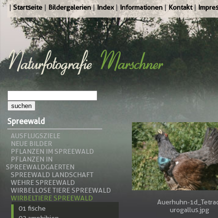
Startseite
Bildergalerien
Index
Informationen
Kontakt
Impre
Spreewald
AUSFLUGSZIELE
NEUE BILDER
PFLANZEN IM SPREEWALD
PFLANZEN IN
SPREEWALDGAERTEN
SPREEWALD LANDSCHAFT
WEHRE SPREEWALD
WIRBELLOSE TIERE SPREEWALD
WIRBELTIERE SPREEWALD
Auerhuhn-1d_Tetra
01 fische
urogallus.jpg