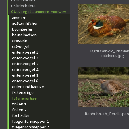
02 amphibien
03 kriechtiere
04a voegel 1 ammern-moewen
ammern
austernfischer
baumlaefer
beutelmeisen
drosseln
eisvoegel
Jagdfasan-1d_Phasian
entenvoegel 1
colchicus.jpg
entenvoegel 2
entenvoegel 3
entenvoegel 4
entenvoegel 5
entenvoegel 6
eulen und kaeuze
falkenartige
fasanenartige
finken 1
finken 2
Rebhuhn-1b_Perdix-perd
fischadler
fliegenschnaepper 1
fliegenschnaepper 2