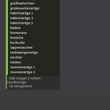
goldhaehnchen
grasmueckenartige
habichtartige 1
habichtartige 2
habichtsrtige 3
kleiber
kormorane
kraniche
kuckucke
lappentaucher
laubsaengerartige
lerchen
meisen
moewenartige 1
moewenartige 2
04b voegel 2 racken-
zaunkoenige
05 saeugetiere