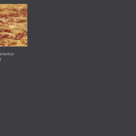
rsorius-
g