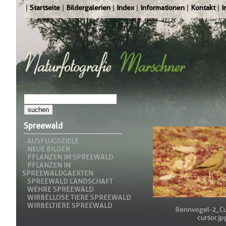
Startseite
Bildergalerien
Index
Informationen
Kontakt
I
Spreewald
AUSFLUGSZIELE
NEUE BILDER
PFLANZEN IM SPREEWALD
PFLANZEN IN
SPREEWALDGAERTEN
SPREEWALD LANDSCHAFT
WEHRE SPREEWALD
WIRBELLOSE TIERE SPREEWALD
WIRBELTIERE SPREEWALD
Rennvogel-2_Cu
cursor.jp