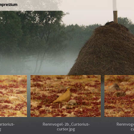
mpressum
rsorius-
Rennvogel-2b_Cursorius-
Rennvoge
g
cursor.jpg
c