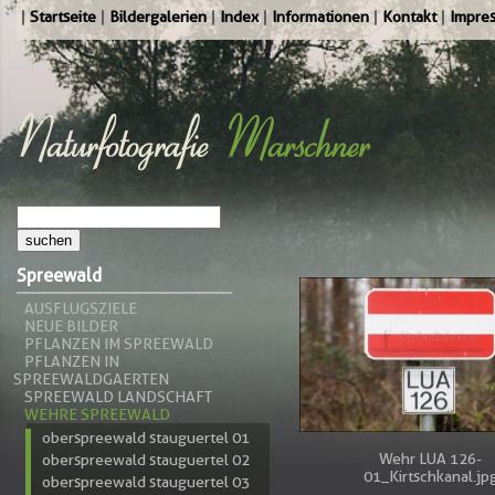
Startseite
Bildergalerien
Index
Informationen
Kontakt
Impre
Spreewald
AUSFLUGSZIELE
NEUE BILDER
PFLANZEN IM SPREEWALD
PFLANZEN IN
SPREEWALDGAERTEN
SPREEWALD LANDSCHAFT
WEHRE SPREEWALD
oberspreewald stauguertel 01
Wehr LUA 126-
oberspreewald stauguertel 02
01_Kirtschkanal.jp
oberspreewald stauguertel 03