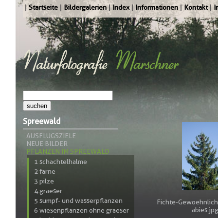
Startseite
Bildergalerien
Index
Informationen
Kontakt
I
Spreewald
AUSFLUGSZIELE
NEUE BILDER
PFLANZEN IM SPREEWALD
1 schachtelhalme
2 farne
3 pilze
4 graeser
5 sumpf- und wasserpflanzen
Fichte-Gewoehnlich
abies.jp
6 wiesenpflanzen ohne graeser