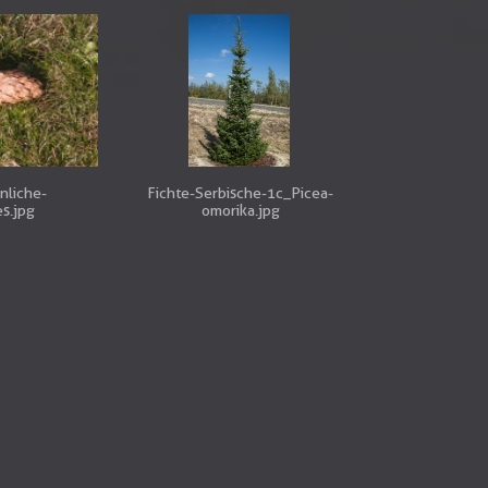
nliche-
Fichte-Serbische-1c_Picea-
s.jpg
omorika.jpg