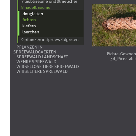
7 laubbaeume und straeucher
8 nadelbaeume
douglasien
fichten
kiefern
laerchen
9 pflanzen in spreewaldgarten
PFLANZEN IN
SPREEWALDGAERTEN
Fichte-Gewoeh
SPREEWALD LANDSCHAFT
3d_Picea-abie
WEHRE SPREEWALD
WIRBELLOSE TIERE SPREEWALD
WIRBELTIERE SPREEWALD