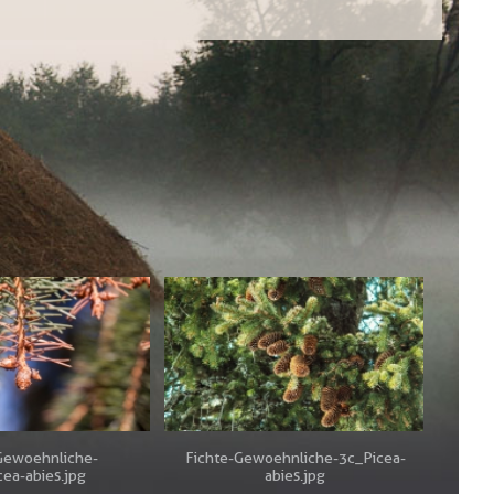
Gewoehnliche-
Fichte-Gewoehnliche-3c_Picea-
cea-abies.jpg
abies.jpg