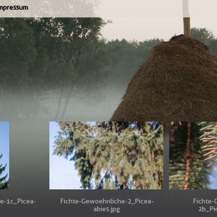
mpressum
e-1c_Picea-
Fichte-Gewoehnliche-2_Picea-
Fichte-
g
abies.jpg
2b_Pi