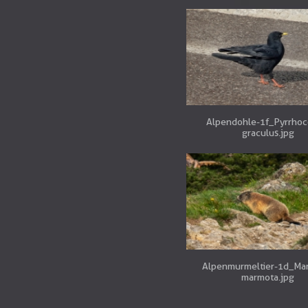
Alpendohle-1f_Pyrrhoc
graculus.jpg
Alpenmurmeltier-1d_Ma
marmota.jpg