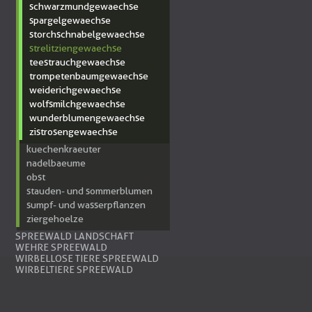
schwarzmundgewaechse
spargelgewaechse
storchschnabelgewaechse
strelitziengewaechse
teestrauchgewaechse
trompetenbaumgewaechse
weiderichgewaechse
wolfsmilchgewaechse
wunderblumengewaechse
zistrosengewaechse
kuechenkraeuter
nadelbaeume
obst
stauden- und sommerblumen
sumpf- und wasserpflanzen
ziergehoelze
SPREEWALD LANDSCHAFT
WEHRE SPREEWALD
WIRBELLOSE TIERE SPREEWALD
WIRBELTIERE SPREEWALD