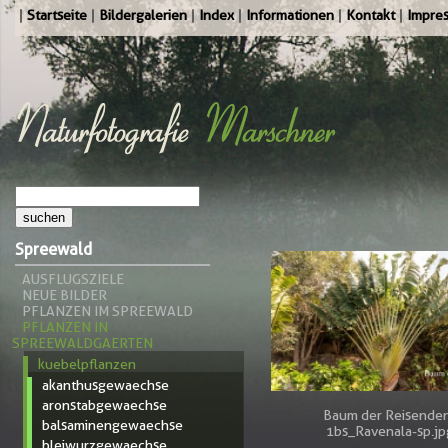
Startseite
Bildergalerien
Index
Informationen
Kontakt
Impre
Spreewald
AUSFLUGSZIELE
NEUE BILDER
PFLANZEN IM SPREEWALD
PFLANZEN IN
SPREEWALDGAERTEN
kuebelpflanzen
akanthusgewaechse
aronstabgewaechse
Baum der Reisende
balsaminengewaechse
1bs_Ravenala-sp.jp
bleiwurzgewaechse