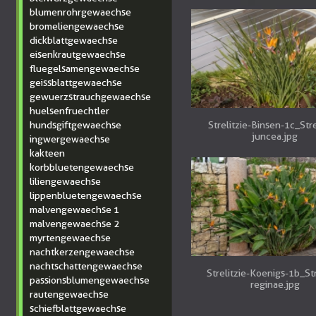
blumenrohrgewaechse
bromeliengewaechse
dickblattgewaechse
eisenkrautgewaechse
fluegelsamengewaechse
geissblattgewaechse
gewuerzstrauchgewaechse
huelsenfruechtler
hundsgiftgewaechse
Strelitzie-Binsen-1c_Stre
juncea.jpg
ingwergewaechse
kakteen
korbbluetengewaechse
liliengewaechse
lippenbluetengewaechse
malvengewaechse 1
malvengewaechse 2
myrtengewaechse
nachtkerzengewaechse
nachtschattengewaechse
Strelitzie-Koenigs-1b_Str
passionsblumengewaechse
reginae.jpg
rautengewaechse
schiefblattgewaechse