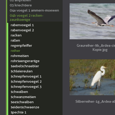
02 amphibien
03 kriechtiere
04a voegel 1 ammern-moewen
04b voegel 2 racken-
zaunkoenige
rabenvoegel 1
rabenvoegel 2
racken
rallen
regenpfeiffer
Graureiher-9b_Ardea-ci
Kopie.jpg
reiher
rohrmeisen
rohrsaengerartige
saebelschnaebler
schleiereulen
schnepfenvoegel 1
schnepfenvoegel 2
schnepfenvoegel 3
schwalben
schwanzmeisen
Silberreiher-1g_Ardea-al
seeschwalben
seidenschwaenze
spechte 1