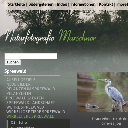
Startseite
Bildergalerien
Index
Informationen
Kontakt
Impre
Spreewald
AUSFLUGSZIELE
NEUE BILDER
PFLANZEN IM SPREEWALD
PFLANZEN IN
SPREEWALDGAERTEN
SPREEWALD LANDSCHAFT
WEHRE SPREEWALD
WIRBELLOSE TIERE SPREEWALD
WIRBELTIERE SPREEWALD
Graureiher-1b_Arde
01 fische
cinerea.jpg