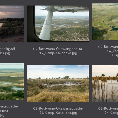
02-Botswan
adikgadi-
02-Botswana-Okawangodelta-
14_Ca
ss.jpg
12_Camp-Xakanaxa.jpg
Flu
angodelta-
02-Botswana-Okawangodelta-
02-Botswan
naxa-
24_Camp-Xakanaxa.jpg
25_Camp
jpg