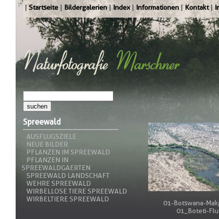
Startseite
Bildergalerien
Index
Informationen
Kontakt
I
Spreewald
AUSFLUGSZIELE
NEUE BILDER
PFLANZEN IM SPREEWALD
PFLANZEN IN
SPREEWALDGAERTEN
SPREEWALD LANDSCHAFT
WEHRE SPREEWALD
WIRBELLOSE TIERE SPREEWALD
WIRBELTIERE SPREEWALD
01-Botswana-Makg
01_Boteti-Flu