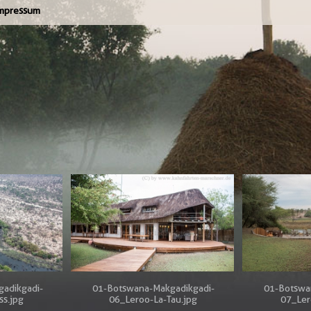
mpressum
adikgadi-
01-Botswana-Makgadikgadi-
01-Botswa
ss.jpg
06_Leroo-La-Tau.jpg
07_Ler