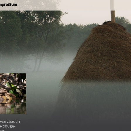
mpressum
hwarzbauch-
-trijuga-
jpg