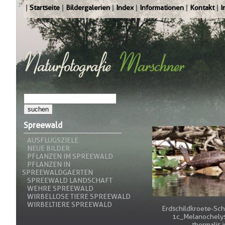
Startseite
Bildergalerien
Index
Informationen
Kontakt
I
Spreewald
AUSFLUGSZIELE
NEUE BILDER
PFLANZEN IM SPREEWALD
PFLANZEN IN
SPREEWALDGAERTEN
SPREEWALD LANDSCHAFT
WEHRE SPREEWALD
WIRBELLOSE TIERE SPREEWALD
WIRBELTIERE SPREEWALD
Erdschildkroete-Sc
1c_Melanochelys
thermalis.