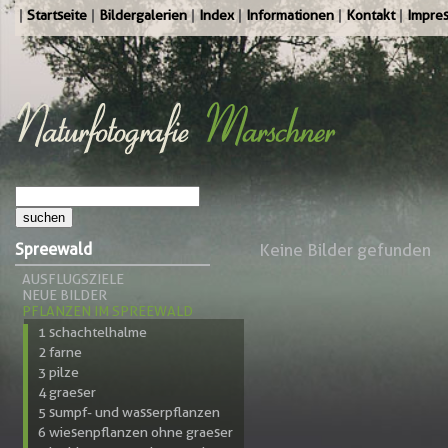
Startseite
Bildergalerien
Index
Informationen
Kontakt
Impre
Spreewald
Keine Bilder gefunden
AUSFLUGSZIELE
NEUE BILDER
PFLANZEN IM SPREEWALD
1 schachtelhalme
2 farne
3 pilze
4 graeser
5 sumpf- und wasserpflanzen
6 wiesenpflanzen ohne graeser