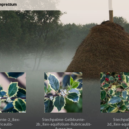
mpressum
nte-2_Ilex-
Stechpalme-Gelbbunte-
Stechpa
icaulis-
2b_Ilex-aquifolium-Rubricaulis-
2d_Ilex-aqui
g
Aurea.jpg
A