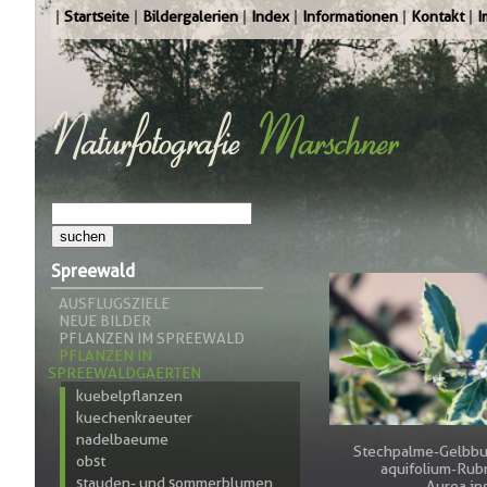
Startseite
Bildergalerien
Index
Informationen
Kontakt
I
Spreewald
AUSFLUGSZIELE
NEUE BILDER
PFLANZEN IM SPREEWALD
PFLANZEN IN
SPREEWALDGAERTEN
kuebelpflanzen
kuechenkraeuter
nadelbaeume
Stechpalme-Gelbbu
obst
aquifolium-Rubr
stauden- und sommerblumen
Aurea.jp