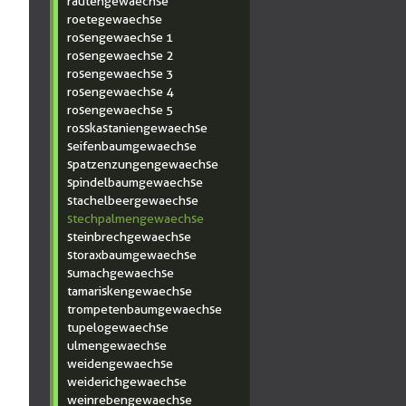
rautengewaechse
roetegewaechse
rosengewaechse 1
rosengewaechse 2
rosengewaechse 3
rosengewaechse 4
rosengewaechse 5
rosskastaniengewaechse
seifenbaumgewaechse
spatzenzungengewaechse
spindelbaumgewaechse
stachelbeergewaechse
stechpalmengewaechse
steinbrechgewaechse
storaxbaumgewaechse
sumachgewaechse
tamariskengewaechse
trompetenbaumgewaechse
tupelogewaechse
ulmengewaechse
weidengewaechse
weiderichgewaechse
weinrebengewaechse