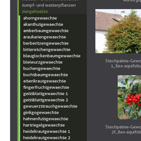
sumpf- und wasserpflanzen
ziergehoelze
ahorngewaechse
akanthusgewaechse
amberbaumgewaechse
araukariengewaechse
berberitzengewaechse
bittereschengewaechse
blauglockenbaumgewaechse
Stechpalme-Gewo
bleiwurzgewaechse
1_Ilex-aquifoli
buchengewaechse
buchsbaumgewaechse
eisenkrautgewaechse
fingerfruchtgewaechse
geissblattgewaechse 1
geissblattgewaechse 2
gewuerzstrauchgewaechse
ginkgogewaechse
hahnenfussgewaechse
hartriegelgewaechse
Stechpalme-Gewo
heidekrautgewaechse 1
2f_Ilex-aquifol
heidekrautgewaechse 2