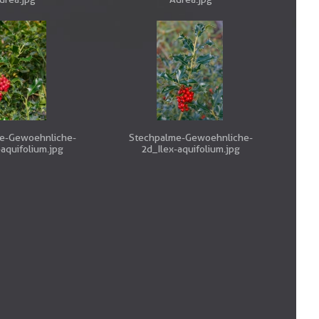
e-Gewoehnliche-
Stechpalme-Gewoehnliche-
-aquifolium.jpg
2d_Ilex-aquifolium.jpg