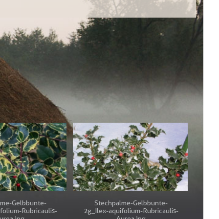
lme-Gelbbunte-
Stechpalme-Gelbbunte-
folium-Rubricaulis-
2g_Ilex-aquifolium-Rubricaulis-
urea.jpg
Aurea.jpg