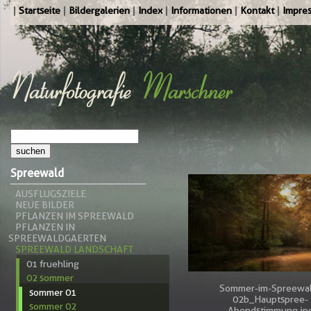
Startseite
Bildergalerien
Index
Informationen
Kontakt
Impre
Spreewald
AUSFLUGSZIELE
NEUE BILDER
PFLANZEN IM SPREEWALD
PFLANZEN IN
SPREEWALDGAERTEN
SPREEWALD LANDSCHAFT
01 fruehling
02 sommer
Sommer-im-Spreewa
sommer 01
02b_Hauptspree-
sommer 02
Abendstimmung.jp