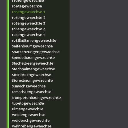
rautengewaechse
roetegewaechse
rosengewaechse 1
rosengewaechse 2
rosengewaechse 3
rosengewaechse 4
rosengewaechse 5
rosskastaniengewaechse
seifenbaumgewaechse
spatzenzungengewaechse
spindelbaumgewaechse
stachelbeergewaechse
stechpalmengewaechse
steinbrechgewaechse
storaxbaumgewaechse
sumachgewaechse
tamariskengewaechse
trompetenbaumgewaechse
tupelogewaechse
ulmengewaechse
weidengewaechse
weiderichgewaechse
weinrebengewaechse