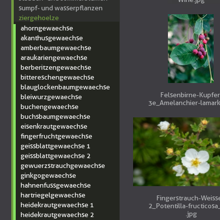
sumpf- und wasserpflanzen
ziergehoelze
ahorngewaechse
akanthusgewaechse
amberbaumgewaechse
araukariengewaechse
berberitzengewaechse
bittereschengewaechse
blauglockenbaumgewaechse
Felsenbirne-Kupfer
bleiwurzgewaechse
3e_Amelanchier-lamarki
buchengewaechse
buchsbaumgewaechse
eisenkrautgewaechse
fingerfruchtgewaechse
geissblattgewaechse 1
geissblattgewaechse 2
gewuerzstrauchgewaechse
ginkgogewaechse
hahnenfussgewaechse
hartriegelgewaechse
Fingerstrauch-Weiss
heidekrautgewaechse 1
2_Potentilla-fructicosa
.jpg
heidekrautgewaechse 2