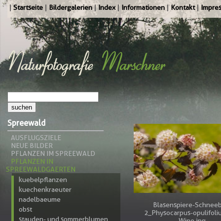
Startseite
Bildergalerien
Index
Informationen
Kontakt
Impre
Spreewald
AUSFLUGSZIELE
NEUE BILDER
PFLANZEN IM SPREEWALD
PFLANZEN IN
SPREEWALDGAERTEN
kuebelpflanzen
kuechenkraeuter
nadelbaeume
Blasenspiere-Schneeb
obst
2_Physocarpus-opulifoli
stauden- und sommerblumen
Wine.jpg