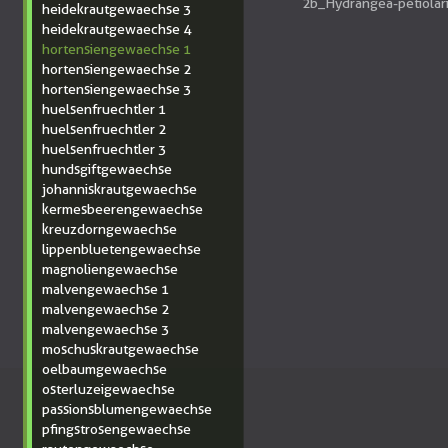
2b_Hydrangea-petiolari
heidekrautgewaechse 3
heidekrautgewaechse 4
hortensiengewaechse 1
hortensiengewaechse 2
hortensiengewaechse 3
huelsenfruechtler 1
huelsenfruechtler 2
huelsenfruechtler 3
hundsgiftgewaechse
johanniskrautgewaechse
kermesbeerengewaechse
kreuzdorngewaechse
lippenbluetengewaechse
magnoliengewaechse
malvengewaechse 1
malvengewaechse 2
malvengewaechse 3
moschuskrautgewaechse
oelbaumgewaechse
osterluzeigewaechse
passionsblumengewaechse
pfingstrosengewaechse