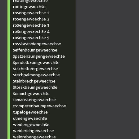
rautengewaechse
roetegewaechse
rosengewaechse 1
rosengewaechse 2
rosengewaechse 3
rosengewaechse 4
rosengewaechse 5
rosskastaniengewaechse
seifenbaumgewaechse
spatzenzungengewaechse
spindelbaumgewaechse
stachelbeergewaechse
stechpalmengewaechse
steinbrechgewaechse
storaxbaumgewaechse
sumachgewaechse
tamariskengewaechse
trompetenbaumgewaechse
tupelogewaechse
ulmengewaechse
weidengewaechse
weiderichgewaechse
weinrebengewaechse