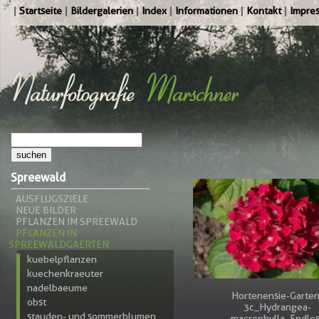
Startseite
Bildergalerien
Index
Informationen
Kontakt
Impre
Spreewald
AUSFLUGSZIELE
NEUE BILDER
PFLANZEN IM SPREEWALD
PFLANZEN IN
SPREEWALDGAERTEN
kuebelpflanzen
kuechenkraeuter
nadelbaeume
Hortenensie-Garten
obst
3c_Hydrangea-
stauden- und sommerblumen
macrophylla_Endle