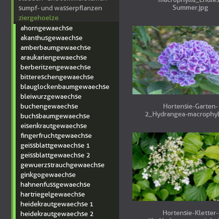
Summer.jpg
sumpf- und wasserpflanzen
ziergehoelze
ahorngewaechse
akanthusgewaechse
amberbaumgewaechse
araukariengewaechse
berberitzengewaechse
bittereschengewaechse
blauglockenbaumgewaechse
bleiwurzgewaechse
buchengewaechse
Hortensie-Garten-
2_Hydrangea-macrophyl
buchsbaumgewaechse
eisenkrautgewaechse
fingerfruchtgewaechse
geissblattgewaechse 1
geissblattgewaechse 2
gewuerzstrauchgewaechse
ginkgogewaechse
hahnenfussgewaechse
hartriegelgewaechse
heidekrautgewaechse 1
Hortensie-Kletter-
heidekrautgewaechse 2