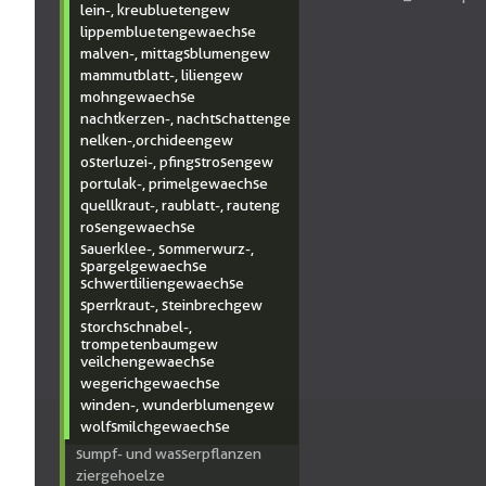
lein-, kreubluetengew
lippembluetengewaechse
malven-, mittagsblumengew
mammutblatt-, liliengew
mohngewaechse
nachtkerzen-, nachtschattenge
nelken-,orchideengew
osterluzei-, pfingstrosengew
portulak-, primelgewaechse
quellkraut-, raublatt-, rauteng
rosengewaechse
sauerklee-, sommerwurz-,
spargelgewaechse
schwertliliengewaechse
sperrkraut-, steinbrechgew
storchschnabel-,
trompetenbaumgew
veilchengewaechse
wegerichgewaechse
winden-, wunderblumengew
wolfsmilchgewaechse
sumpf- und wasserpflanzen
ziergehoelze