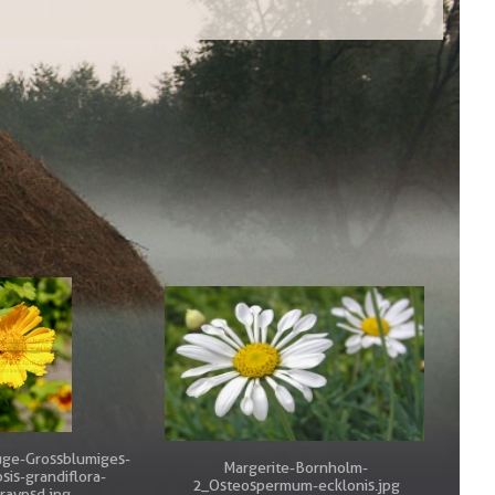
ge-Grossblumiges-
Margerite-Bornholm-
sis-grandiflora-
2_Osteospermum-ecklonis.jpg
raypsd.jpg