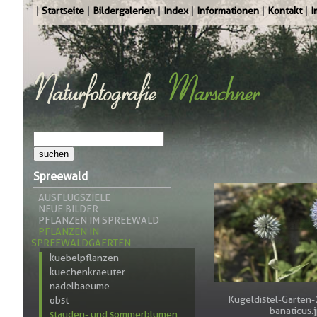
Startseite
Bildergalerien
Index
Informationen
Kontakt
I
Spreewald
AUSFLUGSZIELE
NEUE BILDER
PFLANZEN IM SPREEWALD
PFLANZEN IN
SPREEWALDGAERTEN
kuebelpflanzen
kuechenkraeuter
nadelbaeume
Kugeldistel-Garten
obst
banaticus.
stauden- und sommerblumen