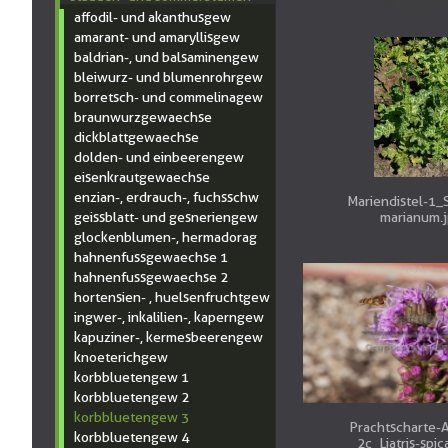
affodil- und akanthusgew
amarant- und amaryllisgew
baldrian-, und balsaminengew
bleiwurz- und blumenrohrgew
borretsch- und commelinagew
braunwurzgewaechse
dickblattgewaechse
dolden- und einbeerengew
eisenkrautgewaechse
enzian-, erdrauch-, fuchsschw
Mariendistel-1_
geissblatt- und gesneriengew
marianum.
glockenblumen-, hermadorag
hahnenfussgewaechse 1
hahnenfussgewaechse 2
hortensien- , huelsenfruchtgew
ingwer-, inkalilien-, kaperngew
kapuziner-, kermesbeerengew
knoeterichgew
korbbluetengew 1
korbbluetengew 2
korbbluetengew 3
Prachtscharte-
korbbluetengew 4
2c_Liatris-spic