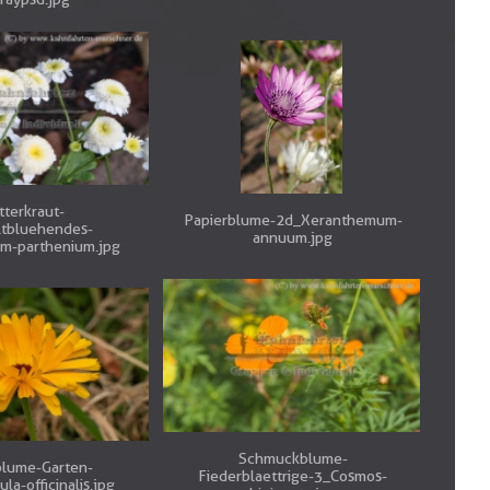
tterkraut-
Papierblume-2d_Xeranthemum-
ltbluehendes-
annuum.jpg
m-parthenium.jpg
Schmuckblume-
blume-Garten-
Fiederblaettrige-3_Cosmos-
la-officinalis.jpg