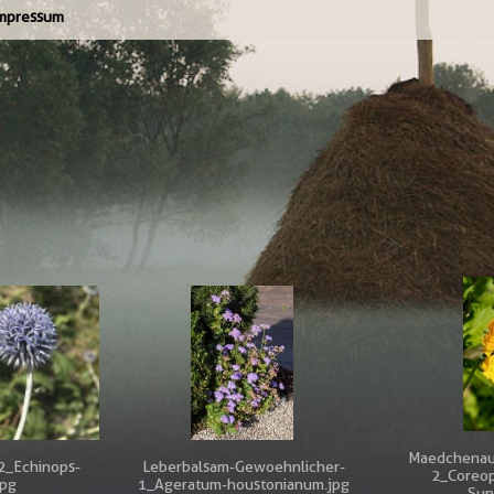
mpressum
Maedchenau
-2_Echinops-
Leberbalsam-Gewoehnlicher-
2_Coreop
jpg
1_Ageratum-houstonianum.jpg
Sun