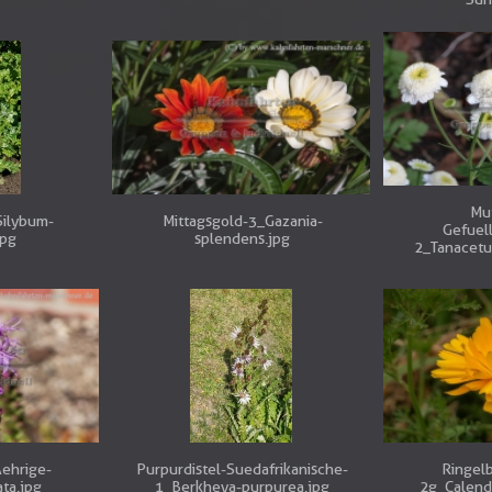
Mu
Silybum-
Mittagsgold-3_Gazania-
Gefuel
jpg
splendens.jpg
2_Tanacetu
Aehrige-
Purpurdistel-Suedafrikanische-
Ringel
ata.jpg
1_Berkheya-purpurea.jpg
2g_Calendu