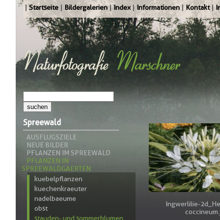
Startseite
Bildergalerien
Index
Informationen
Kontakt
I
Spreewald
AUSFLUGSZIELE
NEUE BILDER
PFLANZEN IM SPREEWALD
PFLANZEN IN
SPREEWALDGAERTEN
kuebelpflanzen
kuechenkraeuter
nadelbaeume
Ingwerlilie-2d_H
obst
coccineum.
stauden- und sommerblumen