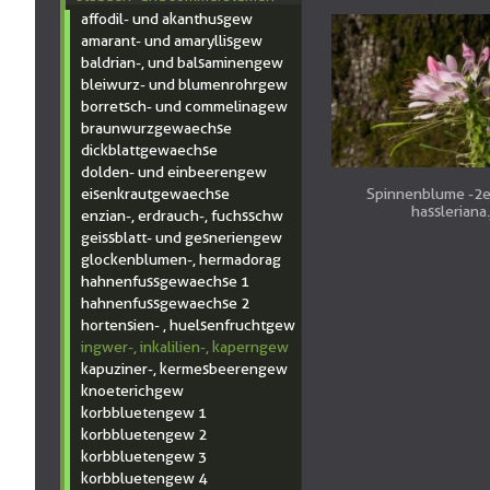
affodil- und akanthusgew
amarant- und amaryllisgew
baldrian-, und balsaminengew
bleiwurz- und blumenrohrgew
borretsch- und commelinagew
braunwurzgewaechse
dickblattgewaechse
dolden- und einbeerengew
eisenkrautgewaechse
Spinnenblume -2
hassleriana
enzian-, erdrauch-, fuchsschw
geissblatt- und gesneriengew
glockenblumen-, hermadorag
hahnenfussgewaechse 1
hahnenfussgewaechse 2
hortensien- , huelsenfruchtgew
ingwer-, inkalilien-, kaperngew
kapuziner-, kermesbeerengew
knoeterichgew
korbbluetengew 1
korbbluetengew 2
korbbluetengew 3
korbbluetengew 4