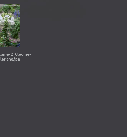
lume-2_Cleome-
leriana.jpg