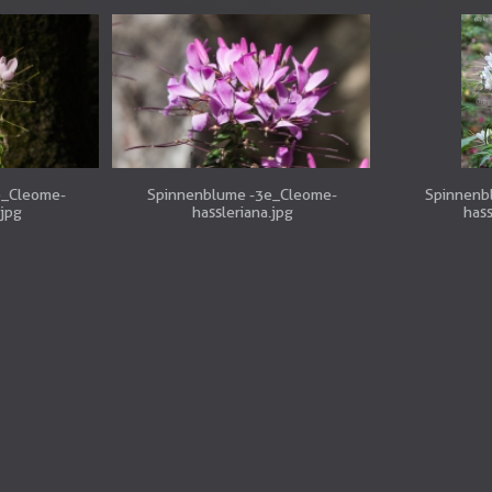
e_Cleome-
Spinnenblume -3e_Cleome-
Spinnenb
.jpg
hassleriana.jpg
hass