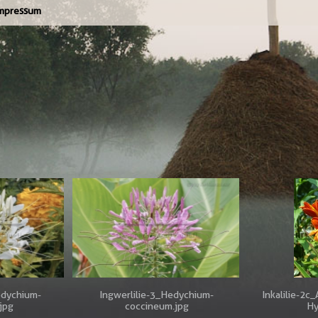
mpressum
edychium-
Ingwerlilie-3_Hedychium-
Inkalilie-2c
jpg
coccineum.jpg
Hy