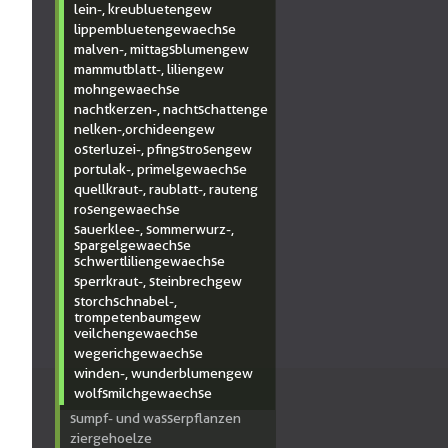
lein-, kreubluetengew
lippembluetengewaechse
malven-, mittagsblumengew
mammutblatt-, liliengew
mohngewaechse
nachtkerzen-, nachtschattenge
nelken-,orchideengew
osterluzei-, pfingstrosengew
portulak-, primelgewaechse
quellkraut-, raublatt-, rauteng
rosengewaechse
sauerklee-, sommerwurz-,
spargelgewaechse
schwertliliengewaechse
sperrkraut-, steinbrechgew
storchschnabel-,
trompetenbaumgew
veilchengewaechse
wegerichgewaechse
winden-, wunderblumengew
wolfsmilchgewaechse
sumpf- und wasserpflanzen
ziergehoelze