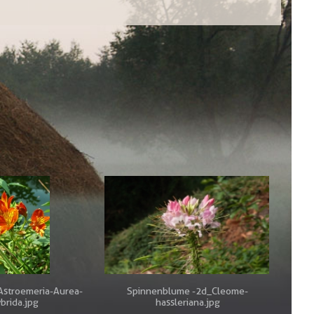
_Astroemeria-Aurea-
Spinnenblume -2d_Cleome-
brida.jpg
hassleriana.jpg