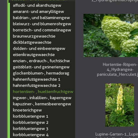
affodil- und akanthusgew
amarant- und amaryllisgew
baldrian-, und balsaminengew
bleiwurz- und blumenrohrgew
borretsch- und commelinagew
braunwurzgewaechse
dickblattgewaechse
dolden- und einbeerengew
eisenkrautgewaechse
enzian-, erdrauch-, fuchsschw
Hortensie-Rispen-
geissblatt- und gesneriengew
4_Hydrangea-
glockenblumen-, hermadorag
paniculata_Hercules.
hahnenfussgewaechse 1
hahnenfussgewaechse 2
hortensien- , huelsenfruchtgew
ingwer-, inkalilien-, kaperngew
kapuziner-, kermesbeerengew
knoeterichgew
korbbluetengew 1
korbbluetengew 2
korbbluetengew 3
Lupine-Garten-1_Lupi
korbbluetengew 4