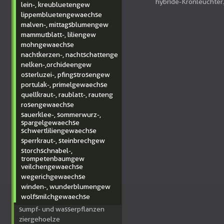
hybride-Kronleuchter
lein-, kreubluetengew
lippembluetengewaechse
malven-, mittagsblumengew
mammutblatt-, liliengew
mohngewaechse
nachtkerzen-, nachtschattenge
nelken-,orchideengew
osterluzei-, pfingstrosengew
portulak-, primelgewaechse
quellkraut-, raublatt-, rauteng
rosengewaechse
sauerklee-, sommerwurz-,
spargelgewaechse
schwertliliengewaechse
sperrkraut-, steinbrechgew
storchschnabel-,
trompetenbaumgew
veilchengewaechse
wegerichgewaechse
winden-, wunderblumengew
wolfsmilchgewaechse
sumpf- und wasserpflanzen
ziergehoelze