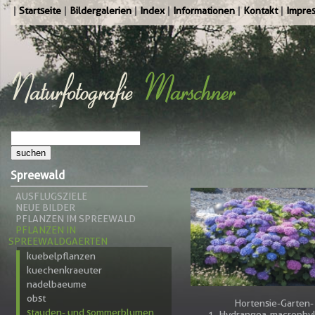
Startseite
Bildergalerien
Index
Informationen
Kontakt
Impre
Spreewald
AUSFLUGSZIELE
NEUE BILDER
PFLANZEN IM SPREEWALD
PFLANZEN IN
SPREEWALDGAERTEN
kuebelpflanzen
kuechenkraeuter
nadelbaeume
obst
Hortensie-Garten-
stauden- und sommerblumen
1_Hydrangea-macrophyl