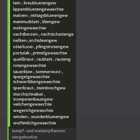
lein-, kreubluetengew
lippembluetengewaechse
malven-, mittagsblumengew
mammutblatt-, liliengew
mohngewaechse
nachtkerzen-, nachtschattenge
nelken-,orchideengew
osterluzei-, pfingstrosengew
portulak-, primelgewaechse
quellkraut-, raublatt-, rauteng
rosengewaechse
sauerklee-, sommerwurz-,
spargelgewaechse
schwertliliengewaechse
sperrkraut-, steinbrechgew
storchschnabel-,
trompetenbaumgew
veilchengewaechse
wegerichgewaechse
winden-, wunderblumengew
wolfsmilchgewaechse
sumpf- und wasserpflanzen
ziergehoelze