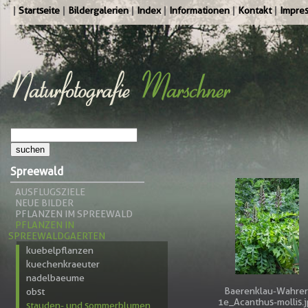
Startseite
Bildergalerien
Index
Informationen
Kontakt
Impre
Spreewald
AUSFLUGSZIELE
NEUE BILDER
PFLANZEN IM SPREEWALD
PFLANZEN IN
SPREEWALDGAERTEN
kuebelpflanzen
kuechenkraeuter
nadelbaeume
Baerenklau-Wahrer
obst
1e_Acanthus-mollis.
stauden- und sommerblumen