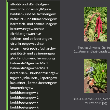
affodil- und akanthusgew
amarant- und amaryllisgew
baldrian-, und balsaminengew
bleiwurz- und blumenrohrgew
borretsch- und commelinagew
braunwurzgewaechse
dickblattgewaechse
dolden- und einbeerengew
eisenkrautgewaechse
Fuchsschwanz-Garte
enzian-, erdrauch-, fuchsschw
2c_Amaranthus-caudatu
geissblatt- und gesneriengew
glockenblumen-, hermadorag
hahnenfussgewaechse 1
hahnenfussgewaechse 2
hortensien- , huelsenfruchtgew
ingwer-, inkalilien-, kaperngew
kapuziner-, kermesbeerengew
knoeterichgew
korbbluetengew 1
korbbluetengew 2
Lilie-Feuerball-1ea_Sca
korbbluetengew 3
multiflorus.jpg
korbbluetengew 4