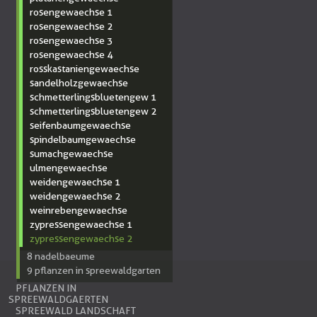
rosengewaechse 1
rosengewaechse 2
rosengewaechse 3
rosengewaechse 4
rosskastaniengewaechse
sandelholzgewaechse
schmetterlingsbluetengew 1
schmetterlingsbluetengew 2
seifenbaumgewaechse
spindelbaumgewaechse
sumachgewaechse
ulmengewaechse
weidengewaechse 1
weidengewaechse 2
weinrebengewaechse
zypressengewaechse 1
zypressengewaechse 2
8 nadelbaeume
9 pflanzen in spreewaldgarten
PFLANZEN IN
SPREEWALDGAERTEN
SPREEWALD LANDSCHAFT