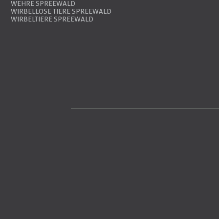
WEHRE SPREEWALD
WIRBELLOSE TIERE SPREEWALD
WIRBELTIERE SPREEWALD