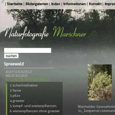
Startseite
Bildergalerien
Index
Informationen
Kontakt
Impre
Spreewald
AUSFLUGSZIELE
NEUE BILDER
PFLANZEN IM SPREEWALD
1 schachtelhalme
2 farne
3 pilze
4 graeser
5 sumpf- und wasserpflanzen
Wacholder-Gewoehnlic
1c_Juniperus-communis
6 wiesenpflanzen ohne graeser