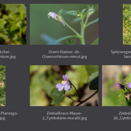
cker-
Orant Kleiner-2b-
Spitzweger
ntium.jpg
Chaenorhinum-minus.jpg
lan
_Plantago-
Zimbelkraut-Mauer-
Zimbel
jpg
2_Cymbalaria-muralis.jpg
2b_Cymbal