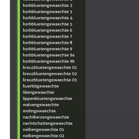
korbbluetengewaechse 2
korbbluetengewaechse 3
korbbluetengewaechse 4
korbbluetengewaechse 5
korbbluetengewaechse 6
korbbluetengewaechse 7
korbbluetengewaechse 8
korbbluetengewaechse 9
korbbluetengewaechse 9a
korbbluetengewaechse 9b
kreuzbluetengewaechse 01
kreuzbluetengewaechse 02
kreuzbluetengewaechse 03
kuerbisgewaechse
liliengewaechse
lippenbluetengewaechse
malvengewaechse
mohngewaechse
nachtkerzengewaechse
nachtschattengewaechse
nelkengewaechse 01
nelkengewaechse 02