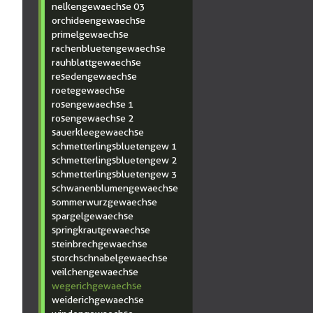
nelkengewaechse 03
orchideengewaechse
primelgewaechse
rachenbluetengewaechse
rauhblattgewaechse
resedengewaechse
roetegewaechse
rosengewaechse 1
rosengewaechse 2
sauerkleegewaechse
schmetterlingsbluetengew 1
schmetterlingsbluetengew 2
schmetterlingsbluetengew 3
schwanenblumengewaechse
sommerwurzgewaechse
spargelgewaechse
springkrautgewaechse
steinbrechgewaechse
storchschnabelgewaechse
veilchengewaechse
wegerichgewaechse
weiderichgewaechse