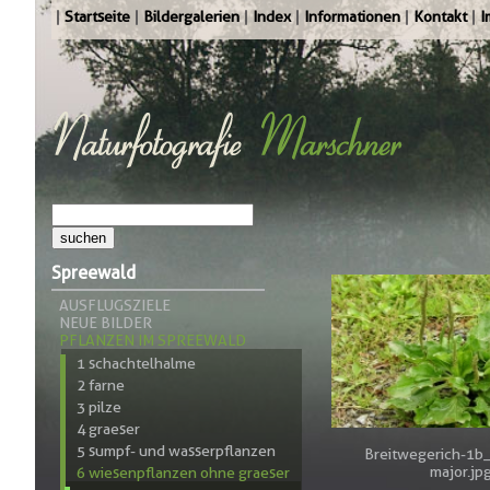
Startseite
Bildergalerien
Index
Informationen
Kontakt
I
Spreewald
AUSFLUGSZIELE
NEUE BILDER
PFLANZEN IM SPREEWALD
1 schachtelhalme
2 farne
3 pilze
4 graeser
5 sumpf- und wasserpflanzen
Breitwegerich-1b
major.jp
6 wiesenpflanzen ohne graeser