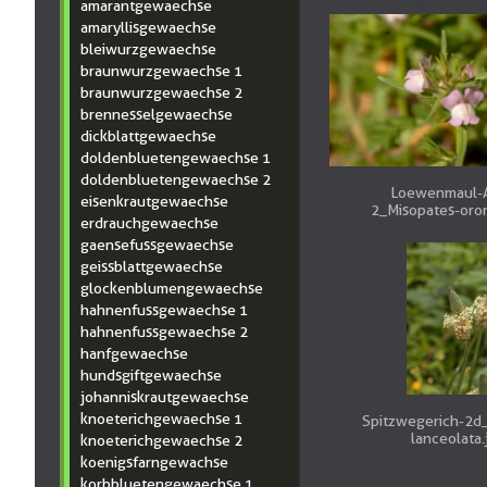
amarantgewaechse
amaryllisgewaechse
bleiwurzgewaechse
braunwurzgewaechse 1
braunwurzgewaechse 2
brennesselgewaechse
dickblattgewaechse
doldenbluetengewaechse 1
doldenbluetengewaechse 2
Loewenmaul-A
eisenkrautgewaechse
2_Misopates-oro
erdrauchgewaechse
gaensefussgewaechse
geissblattgewaechse
glockenblumengewaechse
hahnenfussgewaechse 1
hahnenfussgewaechse 2
hanfgewaechse
hundsgiftgewaechse
johanniskrautgewaechse
knoeterichgewaechse 1
Spitzwegerich-2d
lanceolata.
knoeterichgewaechse 2
koenigsfarngewachse
korbbluetengewaechse 1