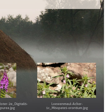
oter-2e_Digitalis-
Loewenmaul-Acker-
purea.jpg
1c_Misopates-orontium.jpg