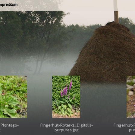
mpressum
_Plantago-
Fingerhut-Roter-1_Digitalis-
Fingerhut-R
g
purpurea.jpg
pur