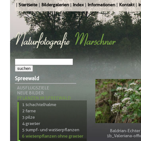
Startseite
Bildergalerien
Index
Informationen
Kontakt
I
Spreewald
AUSFLUGSZIELE
NEUE BILDER
PFLANZEN IM SPREEWALD
1 schachtelhalme
2 farne
3 pilze
4 graeser
5 sumpf- und wasserpflanzen
Baldrian-Echter
1b_Valeriana-offic
6 wiesenpflanzen ohne graeser