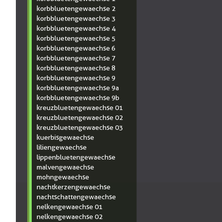
korbbluetengewaechse 2
korbbluetengewaechse 3
korbbluetengewaechse 4
korbbluetengewaechse 5
korbbluetengewaechse 6
korbbluetengewaechse 7
korbbluetengewaechse 8
Witwenblume-
korbbluetengewaechse 9
2c_Knautia-arve
korbbluetengewaechse 9a
korbbluetengewaechse 9b
kreuzbluetengewaechse 01
kreuzbluetengewaechse 02
kreuzbluetengewaechse 03
kuerbisgewaechse
liliengewaechse
lippenbluetengewaechse
malvengewaechse
mohngewaechse
nachtkerzengewaechse
nachtschattengewaechse
nelkengewaechse 01
nelkengewaechse 02