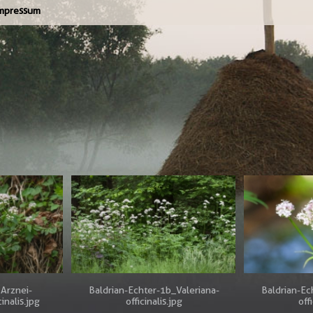
mpressum
 Arznei-
Baldrian-Echter-1b_Valeriana-
Baldrian-Ec
inalis.jpg
officinalis.jpg
off