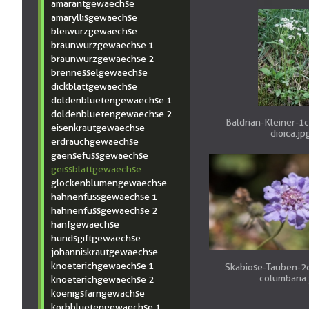
amarantgewaechse
amaryllisgewaechse
bleiwurzgewaechse
braunwurzgewaechse 1
braunwurzgewaechse 2
brennesselgewaechse
dickblattgewaechse
doldenbluetengewaechse 1
doldenbluetengewaechse 2
Baldrian-Kleiner-1c
eisenkrautgewaechse
dioica.jp
erdrauchgewaechse
gaensefussgewaechse
geissblattgewaechse
glockenblumengewaechse
hahnenfussgewaechse 1
hahnenfussgewaechse 2
hanfgewaechse
hundsgiftgewaechse
johanniskrautgewaechse
knoeterichgewaechse 1
Skabiose-Tauben-2
columbaria.
knoeterichgewaechse 2
koenigsfarngewachse
korbbluetengewaechse 1