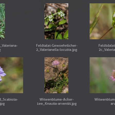
_Valeriana-
Feldsalat-Gewoehnlicher-
Feldsdala
g
2_Valerianella-locusta.jpg
2c_Valeria
d_Scabiosa-
Witwenblume-Acker-
Witwenblume
jpg
1ee_Knautia-arvensis.jpg
ar