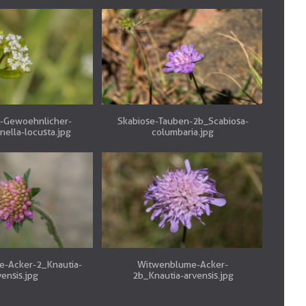
t-Gewoehnlicher-
Skabiose-Tauben-2b_Scabiosa-
nella-locusta.jpg
columbaria.jpg
-Acker-2_Knautia-
Witwenblume-Acker-
vensis.jpg
2b_Knautia-arvensis.jpg