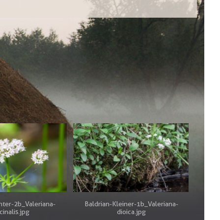
hter-2b_Valeriana-
Baldrian-Kleiner-1b_Valeriana-
icinalis.jpg
dioica.jpg