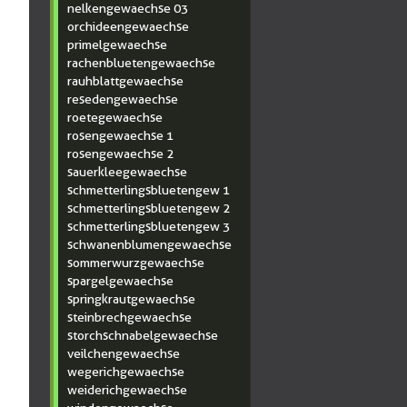
nelkengewaechse 03
orchideengewaechse
primelgewaechse
rachenbluetengewaechse
rauhblattgewaechse
resedengewaechse
roetegewaechse
rosengewaechse 1
rosengewaechse 2
sauerkleegewaechse
schmetterlingsbluetengew 1
schmetterlingsbluetengew 2
schmetterlingsbluetengew 3
schwanenblumengewaechse
sommerwurzgewaechse
spargelgewaechse
springkrautgewaechse
steinbrechgewaechse
storchschnabelgewaechse
veilchengewaechse
wegerichgewaechse
weiderichgewaechse