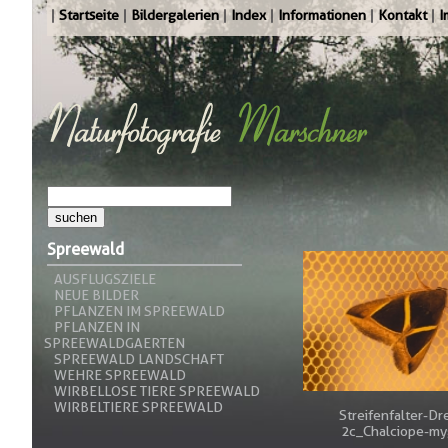
Startseite
Bildergalerien
Index
Informationen
Kontakt
I
Spreewald
AUSFLUGSZIELE
NEUE BILDER
PFLANZEN IM SPREEWALD
PFLANZEN IN
SPREEWALDGAERTEN
SPREEWALD LANDSCHAFT
WEHRE SPREEWALD
WIRBELLOSE TIERE SPREEWALD
WIRBELTIERE SPREEWALD
Streifenfalter-Dr
2c_Chalciope-my