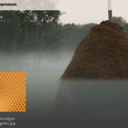
mpressum
eieckiger-
gdon.jpg